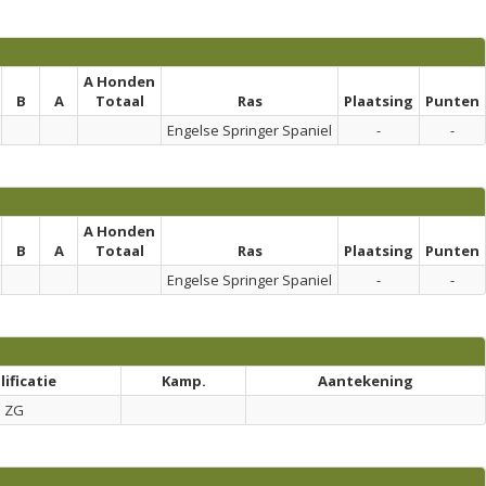
A Honden
B
A
Totaal
Ras
Plaatsing
Punten
Engelse Springer Spaniel
-
-
A Honden
B
A
Totaal
Ras
Plaatsing
Punten
Engelse Springer Spaniel
-
-
ificatie
Kamp.
Aantekening
ZG