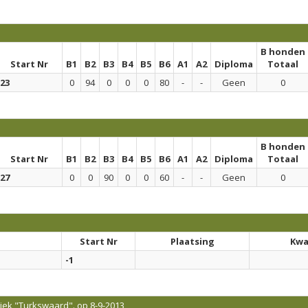
B honden
Start Nr
B1
B2
B3
B4
B5
B6
A1
A2
Diploma
Totaal
23
0
94
0
0
0
80
-
-
Geen
0
B honden
Start Nr
B1
B2
B3
B4
B5
B6
A1
A2
Diploma
Totaal
27
0
0
90
0
0
60
-
-
Geen
0
Start Nr
Plaatsing
Kwal
-1
ek "Turkswaard". op 8-9-2013