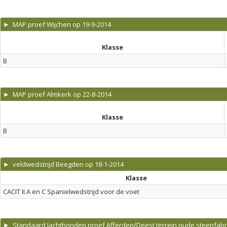
► MAP proef Wijchen op 19-9-2014
Klasse
B
► MAP proef Almkerk op 22-8-2014
Klasse
B
► veldwedstrijd Beegden op 18-1-2014
Klasse
CACIT II.A en C Spanielwedstrijd voor de voet
► Standaard Jachthonden proef Afferden/Deest terrein oude steenfabri