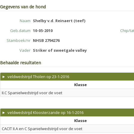
Gegevens van de hond
Naam
Shelby v.d. Reinaert (teef)
Geb.datum
10-05-2010
Chip/t
Stamboek/nr
NHSB 2794276
Vader
Striker of sweetgale valley
Behaalde resultaten
► veldwedstrijd Tholen op 23-1-2016
Klasse
II.C Spanielwedstrijd voor de voet
► veldwedstrijd Kloosterzande op 16-1-2016
Klasse
CACIT II.A en C Spanielwedstrijd voor de voet