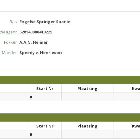
Ras
Engelse Springer Spaniel
atoeagenr
528140000410225
Fokker
A.A.N. Helmer
Moeder
Speedy v. Henrieson
Start Nr
Plaatsing
Kwal
0
Start Nr
Plaatsing
Kwal
0