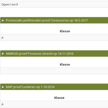
Open I en II
► Provinciale jachthonden proef Oostvoorne op 18-2-2017
Klasse
A
► NIMROD proef Provincie Utrecht op 14-11-2016
Klasse
► MAP proef Lunteren op 1-10-2016
Klasse
A