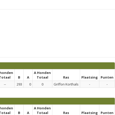
 honden
A Honden
Totaal
B
A
Totaal
Ras
Plaatsing
Punten
--
293
0
0
Griffon Korthals
-
-
 honden
A Honden
Totaal
B
A
Totaal
Ras
Plaatsing
Punten