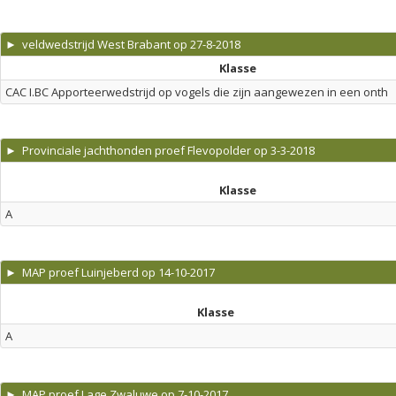
► veldwedstrijd West Brabant op 27-8-2018
Klasse
CAC I.BC Apporteerwedstrijd op vogels die zijn aangewezen in een onth
► Provinciale jachthonden proef Flevopolder op 3-3-2018
Klasse
A
► MAP proef Luinjeberd op 14-10-2017
Klasse
A
► MAP proef Lage Zwaluwe op 7-10-2017