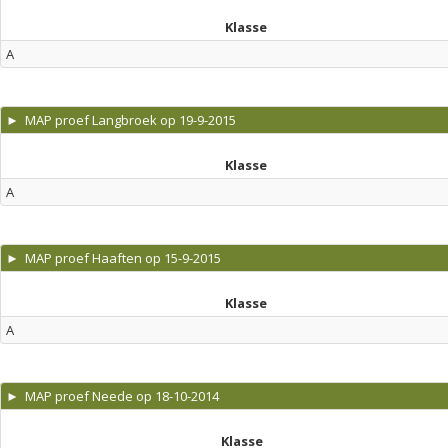
Klasse
A
► MAP proef Langbroek op 19-9-2015
Klasse
A
► MAP proef Haaften op 15-9-2015
Klasse
A
► MAP proef Neede op 18-10-2014
Klasse