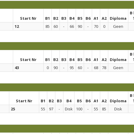
B
Start Nr
B1
B2
B3
B4
B5
B6
A1
A2
Diploma
12
85
60
-
66
90
-
70
0
Geen
B
Start Nr
B1
B2
B3
B4
B5
B6
A1
A2
Diploma
43
0
90
-
95
60
-
68
78
Geen
B
Start Nr
B1
B2
B3
B4
B5
B6
A1
A2
Diploma
25
55
97
-
Disk
100
-
55
85
Disk