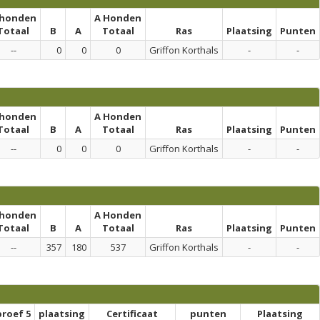
 honden
A Honden
Totaal
B
A
Totaal
Ras
Plaatsing
Punten
--
0
0
0
Griffon Korthals
-
-
 honden
A Honden
Totaal
B
A
Totaal
Ras
Plaatsing
Punten
--
0
0
0
Griffon Korthals
-
-
 honden
A Honden
Totaal
B
A
Totaal
Ras
Plaatsing
Punten
--
357
180
537
Griffon Korthals
-
-
proef 5
plaatsing
Certificaat
punten
Plaatsing