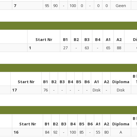
7
95
90
-
100
0
-
0
0
Geen
Start Nr
B1
B2
B3
B4
A1
A2
D
1
27
-
63
-
65
88
B
Start Nr
B1
B2
B3
B4
B5
B6
A1
A2
Diploma
17
76
-
-
-
-
-
Disk
-
Disk
B
Start Nr
B1
B2
B3
B4
B5
B6
A1
A2
Diploma
16
84
92
-
100
85
-
55
80
A