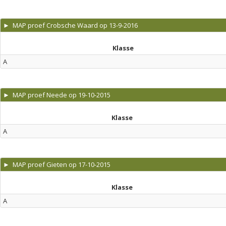
► MAP proef Crobsche Waard op 13-9-2016
Klasse
A
► MAP proef Neede op 19-10-2015
Klasse
A
► MAP proef Gieten op 17-10-2015
Klasse
A