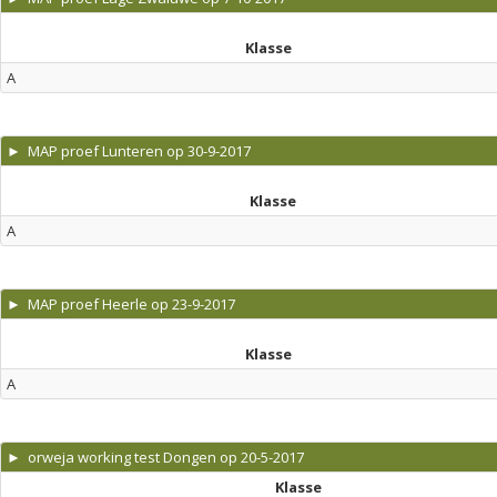
Klasse
A
► MAP proef Lunteren op 30-9-2017
Klasse
A
► MAP proef Heerle op 23-9-2017
Klasse
A
► orweja working test Dongen op 20-5-2017
Klasse