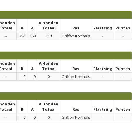
 honden
A Honden
Totaal
B
A
Totaal
Ras
Plaatsing
Punten
--
354
160
514
Griffon Korthals
-
-
 honden
A Honden
Totaal
B
A
Totaal
Ras
Plaatsing
Punten
--
0
0
0
Griffon Korthals
-
-
 honden
A Honden
Totaal
B
A
Totaal
Ras
Plaatsing
Punten
--
0
0
0
Griffon Korthals
-
-