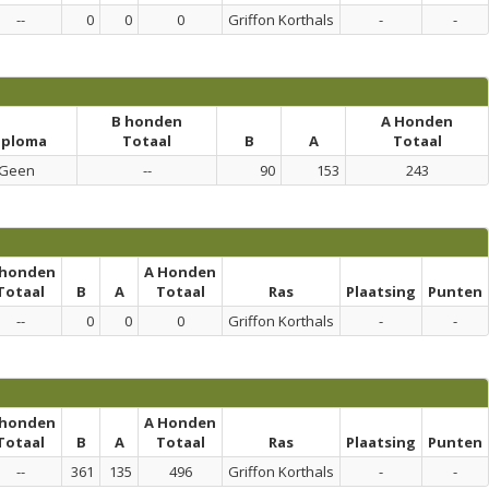
--
0
0
0
Griffon Korthals
-
-
B honden
A Honden
iploma
Totaal
B
A
Totaal
Geen
--
90
153
243
 honden
A Honden
Totaal
B
A
Totaal
Ras
Plaatsing
Punten
--
0
0
0
Griffon Korthals
-
-
 honden
A Honden
Totaal
B
A
Totaal
Ras
Plaatsing
Punten
--
361
135
496
Griffon Korthals
-
-