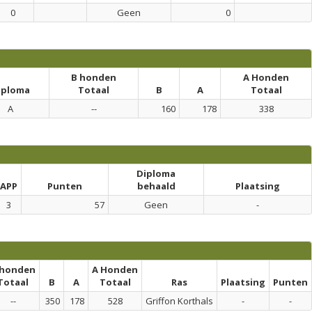
0
Geen
0
B honden
A Honden
iploma
Totaal
B
A
Totaal
A
--
160
178
338
Diploma
APP
Punten
behaald
Plaatsing
3
57
Geen
-
 honden
A Honden
Totaal
B
A
Totaal
Ras
Plaatsing
Punten
--
350
178
528
Griffon Korthals
-
-