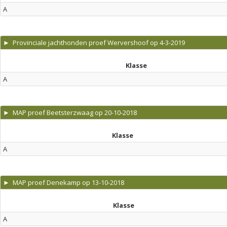
A
► Provinciale jachthonden proef Wervershoof op 4-3-2019
Klasse
A
► MAP proef Beetsterzwaag op 20-10-2018
Klasse
A
► MAP proef Denekamp op 13-10-2018
Klasse
A