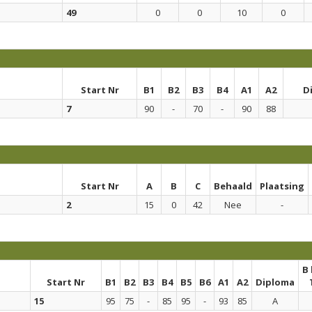
49
0
0
10
0
Start Nr
B1
B2
B3
B4
A1
A2
D
7
90
-
70
-
90
88
Start Nr
A
B
C
Behaald
Plaatsing
2
15
0
42
Nee
-
B
Start Nr
B1
B2
B3
B4
B5
B6
A1
A2
Diploma
15
95
75
-
85
95
-
93
85
A