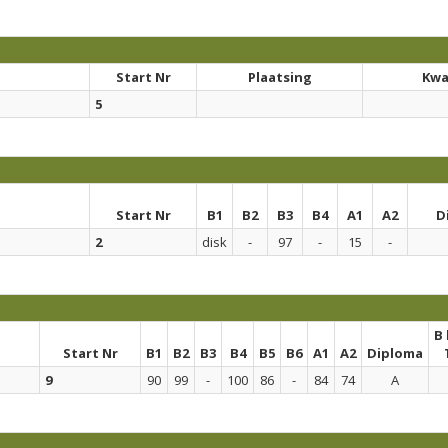
Start Nr
Plaatsing
Kwal
5
Start Nr
B1
B2
B3
B4
A1
A2
D
2
disk
-
97
-
15
-
B
Start Nr
B1
B2
B3
B4
B5
B6
A1
A2
Diploma
9
90
99
-
100
86
-
84
74
A