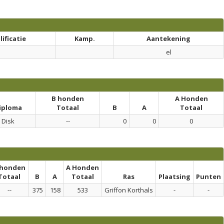
ificatie
Kamp.
Aantekening
el
B honden
A Honden
iploma
Totaal
B
A
Totaal
Disk
--
0
0
0
 honden
A Honden
Totaal
B
A
Totaal
Ras
Plaatsing
Punten
--
375
158
533
Griffon Korthals
-
-