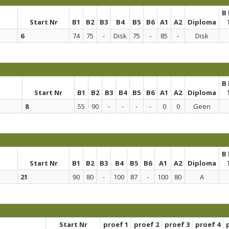
B
Start Nr
B1
B2
B3
B4
B5
B6
A1
A2
Diploma
6
74
75
-
Disk
75
-
85
-
Disk
B
Start Nr
B1
B2
B3
B4
B5
B6
A1
A2
Diploma
8
55
90
-
-
-
-
0
0
Geen
B
Start Nr
B1
B2
B3
B4
B5
B6
A1
A2
Diploma
21
90
80
-
100
87
-
100
80
A
Start Nr
proef 1
proef 2
proef 3
proef 4