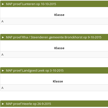
► MAP proef Lunteren op 10-10-2015
Klasse
A
► MAP proef Rha / Steenderen gemeente Bronckhorst op 9-10-2015
Klasse
A
► MAP proef Landgoed Leek op 3-10-2015
Klasse
A
► MAP proef Heerle op 26-9-2015