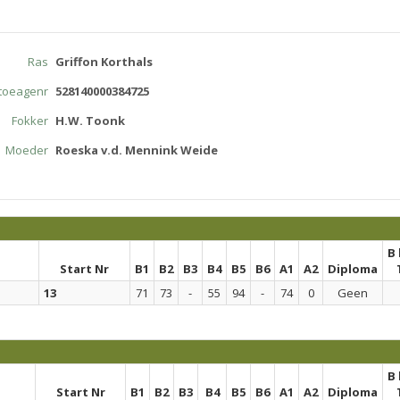
Ras
Griffon Korthals
atoeagenr
528140000384725
Fokker
H.W. Toonk
Moeder
Roeska v.d. Mennink Weide
B
Start Nr
B1
B2
B3
B4
B5
B6
A1
A2
Diploma
13
71
73
-
55
94
-
74
0
Geen
B
Start Nr
B1
B2
B3
B4
B5
B6
A1
A2
Diploma