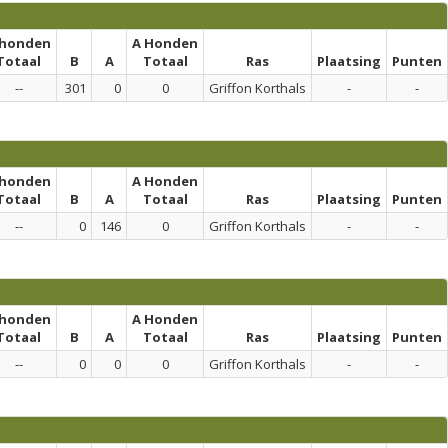
 honden
A Honden
Totaal
B
A
Totaal
Ras
Plaatsing
Punten
--
301
0
0
Griffon Korthals
-
-
 honden
A Honden
Totaal
B
A
Totaal
Ras
Plaatsing
Punten
--
0
146
0
Griffon Korthals
-
-
 honden
A Honden
Totaal
B
A
Totaal
Ras
Plaatsing
Punten
--
0
0
0
Griffon Korthals
-
-