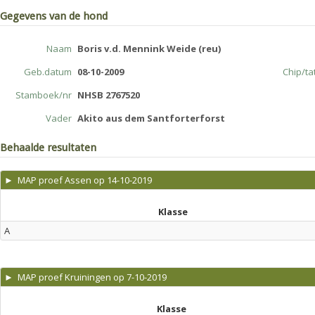
Gegevens van de hond
Naam
Boris v.d. Mennink Weide (reu)
Geb.datum
08-10-2009
Chip/t
Stamboek/nr
NHSB 2767520
Vader
Akito aus dem Santforterforst
Behaalde resultaten
► MAP proef Assen op 14-10-2019
Klasse
A
► MAP proef Kruiningen op 7-10-2019
Klasse