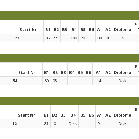
B
Start Nr
B1
B2
B3
B4
B5
B6
A1
A2
Diploma
39
85
99
-
100
70
-
80
80
A
B
Start Nr
B1
B2
B3
B4
B5
B6
A1
A2
Diploma
54
60
95
-
-
-
-
disk
-
Disk
B
Start Nr
B1
B2
B3
B4
B5
B6
A1
A2
Diploma
12
85
0
-
Disk
-
-
91
-
Disk