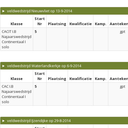
► veldwedstrijd Nieuwvliet op 13-9-2014
Start
Klasse
Nr
Plaatsing
Kwalificatie
Kamp.
Aanteken
CACIT I.B
5
gpt
Najaarswedstrijd
Continentaal I
solo
► veldwedstrijd Waterlandkerkje op 6-9-2014
Start
Klasse
Nr
Plaatsing
Kwalificatie
Kamp.
Aanteken
CAC I.B
5
gpt
Najaarswedstrijd
Continentaal I
solo
► veldwedstrijd IJzendijke op 29-8-2014