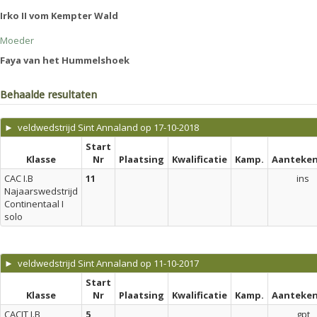
Irko II vom Kempter Wald
Moeder
Faya van het Hummelshoek
Behaalde resultaten
► veldwedstrijd Sint Annaland op 17-10-2018
Start
Klasse
Nr
Plaatsing
Kwalificatie
Kamp.
Aanteken
CAC I.B
11
ins
Najaarswedstrijd
Continentaal I
solo
► veldwedstrijd Sint Annaland op 11-10-2017
Start
Klasse
Nr
Plaatsing
Kwalificatie
Kamp.
Aanteken
CACIT I.B
5
gpt