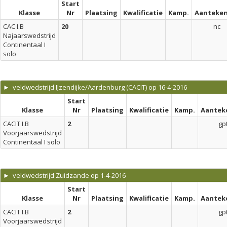
Start
Klasse
Nr
Plaatsing
Kwalificatie
Kamp.
Aanteken
CAC I.B
20
nc
Najaarswedstrijd
Continentaal I
solo
► veldwedstrijd IJzendijke/Aardenburg (CACIT) op 16-4-2016
Start
Klasse
Nr
Plaatsing
Kwalificatie
Kamp.
Aantek
CACIT I.B
2
gp
Voorjaarswedstrijd
Continentaal I solo
► veldwedstrijd Zuidzande op 1-4-2016
Start
Klasse
Nr
Plaatsing
Kwalificatie
Kamp.
Aantek
CACIT I.B
2
gp
Voorjaarswedstrijd