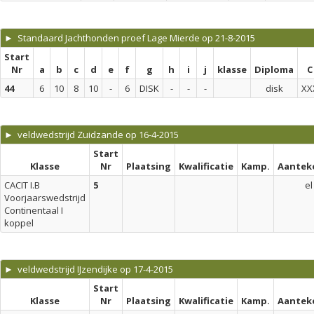
► Standaard Jachthonden proef Lage Mierde op 21-8-2015
Start
Nr
a
b
c
d
e
f
g
h
i
j
klasse
Diploma
C
44
6
10
8
10
-
6
DISK
-
-
-
disk
XX
► veldwedstrijd Zuidzande op 16-4-2015
Start
Klasse
Nr
Plaatsing
Kwalificatie
Kamp.
Aantek
CACIT I.B
5
el
Voorjaarswedstrijd
Continentaal I
koppel
► veldwedstrijd IJzendijke op 17-4-2015
Start
Klasse
Nr
Plaatsing
Kwalificatie
Kamp.
Aantek