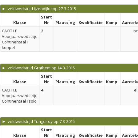
► veldwedstrijd IJzendijke op 27-3-2015
Start
Klasse
Nr
Plaatsing
Kwalificatie
Kamp.
Aantek
CACIT I.B
2
nc
Voorjaarswedstrijd
Continentaal I
koppel
► veldwedstrijd Grathem op 14-3-2015
Start
Klasse
Nr
Plaatsing
Kwalificatie
Kamp.
Aantek
CACIT I.B
4
el
Voorjaarswedstrijd
Continentaal I solo
► veldwedstrijd Tungelroy op 7-3-2015
Start
Klasse
Nr
Plaatsing
Kwalificatie
Kamp.
Aantek