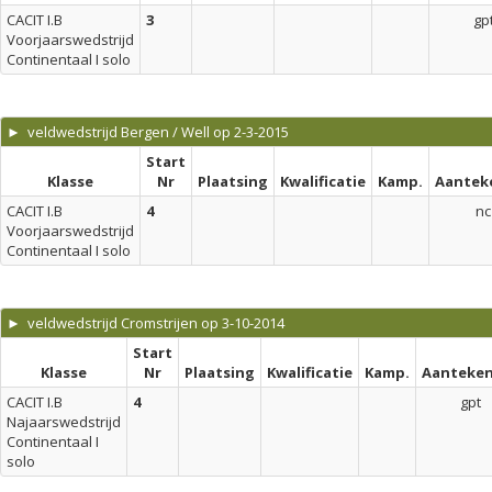
CACIT I.B
3
gp
Voorjaarswedstrijd
Continentaal I solo
► veldwedstrijd Bergen / Well op 2-3-2015
Start
Klasse
Nr
Plaatsing
Kwalificatie
Kamp.
Aantek
CACIT I.B
4
nc
Voorjaarswedstrijd
Continentaal I solo
► veldwedstrijd Cromstrijen op 3-10-2014
Start
Klasse
Nr
Plaatsing
Kwalificatie
Kamp.
Aanteken
CACIT I.B
4
gpt
Najaarswedstrijd
Continentaal I
solo