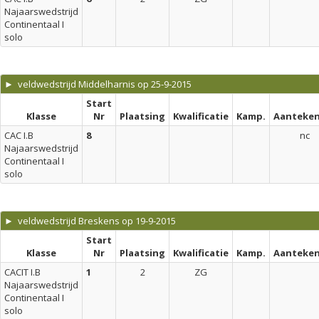
Najaarswedstrijd
Continentaal I
solo
► veldwedstrijd Middelharnis op 25-9-2015
Start
Klasse
Nr
Plaatsing
Kwalificatie
Kamp.
Aanteken
CAC I.B
8
nc
Najaarswedstrijd
Continentaal I
solo
► veldwedstrijd Breskens op 19-9-2015
Start
Klasse
Nr
Plaatsing
Kwalificatie
Kamp.
Aanteken
CACIT I.B
1
2
ZG
Najaarswedstrijd
Continentaal I
solo