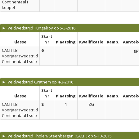
Continentaal I
koppel
► veldwedstrijd Tungelroy op 5-3-2016
Start
Klasse
Nr
Plaatsing
Kwalificatie
Kamp.
Aantek
CACIT I.B
6
gp
Voorjaarswedstrijd
Continentaal I solo
► veldwedstrijd Grathem op 4-3-2016
Start
Klasse
Nr
Plaatsing
Kwalificatie
Kamp.
Aantek
CACIT I.B
8
1
ZG
Voorjaarswedstrijd
Continentaal I solo
► veldwedstrijd Tholen/Steenbergen (CACIT) op 9-10-2015