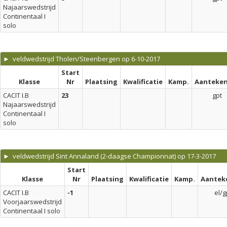
Najaarswedstrijd
Continentaal I
solo
► veldwedstrijd Tholen/Steenbergen op 6-10-2017
Start
Klasse
Nr
Plaatsing
Kwalificatie
Kamp.
Aanteken
CACIT I.B
23
gpt
Najaarswedstrijd
Continentaal I
solo
► veldwedstrijd Sint Annaland (2-daagse Championnat) op 17-3-2017
Start
Klasse
Nr
Plaatsing
Kwalificatie
Kamp.
Aantek
CACIT I.B
-1
el/g
Voorjaarswedstrijd
Continentaal I solo