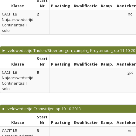
Start
Klasse
Nr
Plaatsing
Kwalificatie
Kamp.
Aanteken
CACIT I.B
2
nc
Najaarswedstrijd
Continentaal I
solo
► veldwedstrijd Tholen/Steenbergen; camping Kruytenburg op 11-10-20
Start
Klasse
Nr
Plaatsing
Kwalificatie
Kamp.
Aanteken
CACIT I.B
9
gpt
Najaarswedstrijd
Continentaal I
solo
► veldwedstrijd Cromstrijen op 10-10-2013
Start
Klasse
Nr
Plaatsing
Kwalificatie
Kamp.
Aanteken
CACIT I.B
3
nc