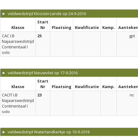
► veldwedstrijd Kloosterzande op 24-9-2016
Start
Klasse
Nr
Plaatsing
Kwalificatie
Kamp.
Aanteken
CAC I.B
25
gpt
Najaarswedstrijd
Continentaal I
solo
► veldwedstrijd Nieuwvliet op 17-9-2016
Start
Klasse
Nr
Plaatsing
Kwalificatie
Kamp.
Aanteken
CACIT I.B
23
nc
Najaarswedstrijd
Continentaal I
solo
► veldwedstrijd Waterlandkerkje op 10-9-2016