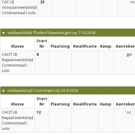
CAC I.B
23
nc
Voorjaarswedstrijd
Continentaal I solo
► veldwedstrijd Tholen/Steenbergen op 7-10-2016
Start
Klasse
Nr
Plaatsing
Kwalificatie
Kamp.
Aanteken
CACIT I.B
8
gpt
Najaarswedstrijd
Continentaal I
solo
► veldwedstrijd Cromstrijen op 29-9-2016
Start
Klasse
Nr
Plaatsing
Kwalificatie
Kamp.
Aanteken
CACIT I.B
12
nc
Najaarswedstrijd
Continentaal I
solo