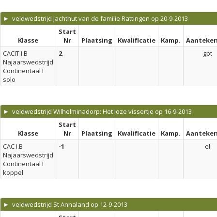
► veldwedstrijd Jachthut van de familie Rattingen op 20-9-2013
Start
Klasse
Nr
Plaatsing
Kwalificatie
Kamp.
Aanteken
CACIT I.B
2
gpt
Najaarswedstrijd
Continentaal I
solo
► veldwedstrijd Wilhelminadorp: Het loze vissertje op 16-9-2013
Start
Klasse
Nr
Plaatsing
Kwalificatie
Kamp.
Aanteken
CAC I.B
-1
el
Najaarswedstrijd
Continentaal I
koppel
► veldwedstrijd St Annaland op 12-9-2013