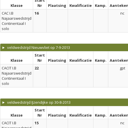
Start
Klasse
Nr
Plaatsing
Kwalificatie
Kamp.
Aanteken
CAC I.B
16
nc
Najaarswedstrijd
Continentaal I
solo
► veldwedstrijd Nieuwvliet op 7-9-2013
Start
Klasse
Nr
Plaatsing
Kwalificatie
Kamp.
Aanteken
CACIT I.B
22
gpt
Najaarswedstrijd
Continentaal I
solo
► veldwedstrijd IJzendijke op 30-8-2013
Start
Klasse
Nr
Plaatsing
Kwalificatie
Kamp.
Aanteken
CACIT I.B
15
nc