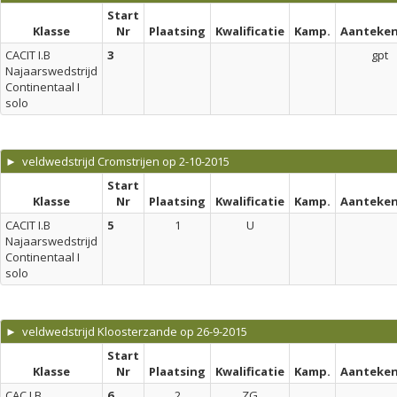
Start
Klasse
Nr
Plaatsing
Kwalificatie
Kamp.
Aanteken
CACIT I.B
3
gpt
Najaarswedstrijd
Continentaal I
solo
► veldwedstrijd Cromstrijen op 2-10-2015
Start
Klasse
Nr
Plaatsing
Kwalificatie
Kamp.
Aanteken
CACIT I.B
5
1
U
Najaarswedstrijd
Continentaal I
solo
► veldwedstrijd Kloosterzande op 26-9-2015
Start
Klasse
Nr
Plaatsing
Kwalificatie
Kamp.
Aanteken
CAC I.B
6
2
ZG