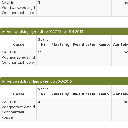
CAC I.B
8
nc
Voorjaarswedstrijd
Continentaal I solo
► veldwedstrijd IJzendijke (CACIT) op 18-4-2015
Start
Klasse
Nr
Plaatsing
Kwalificatie
Kamp.
Aantek
CACIT I.B
11
nc
Voorjaarswedstrijd
Continentaal I solo
► veldwedstrijd Nieuwvliet op 30-3-2015
Start
Klasse
Nr
Plaatsing
Kwalificatie
Kamp.
Aantek
CACIT I.B
4
nc
Voorjaarswedstrijd
Continentaal I
koppel