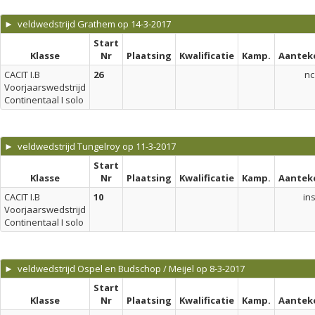
► veldwedstrijd Grathem op 14-3-2017
Start
Klasse
Nr
Plaatsing
Kwalificatie
Kamp.
Aantek
CACIT I.B
26
nc
Voorjaarswedstrijd
Continentaal I solo
► veldwedstrijd Tungelroy op 11-3-2017
Start
Klasse
Nr
Plaatsing
Kwalificatie
Kamp.
Aantek
CACIT I.B
10
in
Voorjaarswedstrijd
Continentaal I solo
► veldwedstrijd Ospel en Budschop / Meijel op 8-3-2017
Start
Klasse
Nr
Plaatsing
Kwalificatie
Kamp.
Aantek