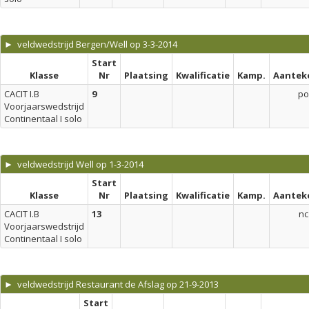
► veldwedstrijd Bergen/Well op 3-3-2014
Start
Klasse
Nr
Plaatsing
Kwalificatie
Kamp.
Aantek
CACIT I.B
9
po
Voorjaarswedstrijd
Continentaal I solo
► veldwedstrijd Well op 1-3-2014
Start
Klasse
Nr
Plaatsing
Kwalificatie
Kamp.
Aantek
CACIT I.B
13
nc
Voorjaarswedstrijd
Continentaal I solo
► veldwedstrijd Restaurant de Afslag op 21-9-2013
Start