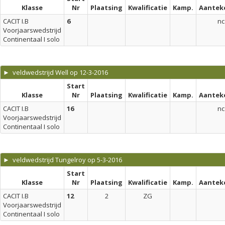
Klasse
Nr
Plaatsing
Kwalificatie
Kamp.
Aantek
CACIT I.B
6
nc
Voorjaarswedstrijd
Continentaal I solo
► veldwedstrijd Well op 12-3-2016
Start
Klasse
Nr
Plaatsing
Kwalificatie
Kamp.
Aantek
CACIT I.B
16
nc
Voorjaarswedstrijd
Continentaal I solo
► veldwedstrijd Tungelroy op 5-3-2016
Start
Klasse
Nr
Plaatsing
Kwalificatie
Kamp.
Aantek
CACIT I.B
12
2
ZG
Voorjaarswedstrijd
Continentaal I solo