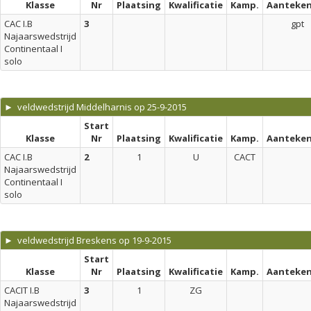
Klasse
Nr
Plaatsing
Kwalificatie
Kamp.
Aanteken
CAC I.B
3
gpt
Najaarswedstrijd
Continentaal I
solo
► veldwedstrijd Middelharnis op 25-9-2015
Start
Klasse
Nr
Plaatsing
Kwalificatie
Kamp.
Aanteken
CAC I.B
2
1
U
CACT
Najaarswedstrijd
Continentaal I
solo
► veldwedstrijd Breskens op 19-9-2015
Start
Klasse
Nr
Plaatsing
Kwalificatie
Kamp.
Aanteken
CACIT I.B
3
1
ZG
Najaarswedstrijd