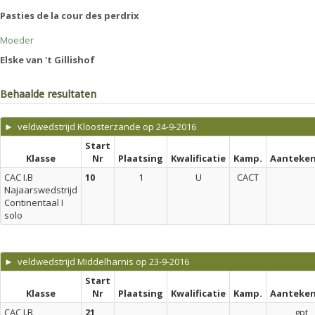
Pasties de la cour des perdrix
Moeder
Elske van 't Gillishof
Behaalde resultaten
► veldwedstrijd Kloosterzande op 24-9-2016
Start
Klasse
Nr
Plaatsing
Kwalificatie
Kamp.
Aanteken
CAC I.B
10
1
U
CACT
Najaarswedstrijd
Continentaal I
solo
► veldwedstrijd Middelharnis op 23-9-2016
Start
Klasse
Nr
Plaatsing
Kwalificatie
Kamp.
Aanteken
CAC I.B
21
gpt