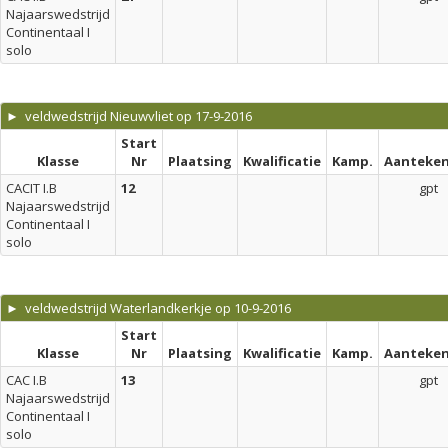
Najaarswedstrijd
Continentaal I
solo
► veldwedstrijd Nieuwvliet op 17-9-2016
Start
Klasse
Nr
Plaatsing
Kwalificatie
Kamp.
Aanteken
CACIT I.B
12
gpt
Najaarswedstrijd
Continentaal I
solo
► veldwedstrijd Waterlandkerkje op 10-9-2016
Start
Klasse
Nr
Plaatsing
Kwalificatie
Kamp.
Aanteken
CAC I.B
13
gpt
Najaarswedstrijd
Continentaal I
solo