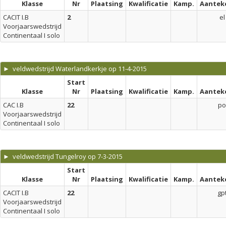
Klasse
Nr
Plaatsing
Kwalificatie
Kamp.
Aantek
CACIT I.B
2
el
Voorjaarswedstrijd
Continentaal I solo
► veldwedstrijd Waterlandkerkje op 11-4-2015
Start
Klasse
Nr
Plaatsing
Kwalificatie
Kamp.
Aantek
CAC I.B
22
po
Voorjaarswedstrijd
Continentaal I solo
► veldwedstrijd Tungelroy op 7-3-2015
Start
Klasse
Nr
Plaatsing
Kwalificatie
Kamp.
Aantek
CACIT I.B
22
gp
Voorjaarswedstrijd
Continentaal I solo