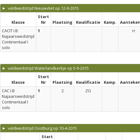
► veldwedstrijd Nieuwvliet op 12-9-2015
Start
Klasse
Nr
Plaatsing
Kwalificatie
Kamp.
Aanteken
CACIT I.B
1
rr
Najaarswedstrijd
Continentaal I
solo
► veldwedstrijd Waterlandkerkje op 5-9-2015
Start
Klasse
Nr
Plaatsing
Kwalificatie
Kamp.
Aanteken
CAC I.B
1
2
ZG
Najaarswedstrijd
Continentaal I
solo
► veldwedstrijd Oostburg op 10-4-2015
Start