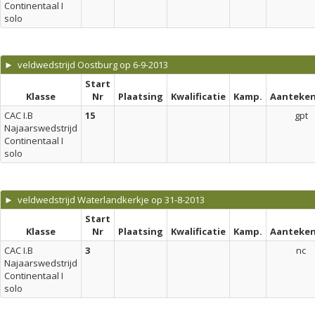
Continentaal I
solo
► veldwedstrijd Oostburg op 6-9-2013
Start
Klasse
Nr
Plaatsing
Kwalificatie
Kamp.
Aanteken
CAC I.B
15
gpt
Najaarswedstrijd
Continentaal I
solo
► veldwedstrijd Waterlandkerkje op 31-8-2013
Start
Klasse
Nr
Plaatsing
Kwalificatie
Kamp.
Aanteken
CAC I.B
3
nc
Najaarswedstrijd
Continentaal I
solo