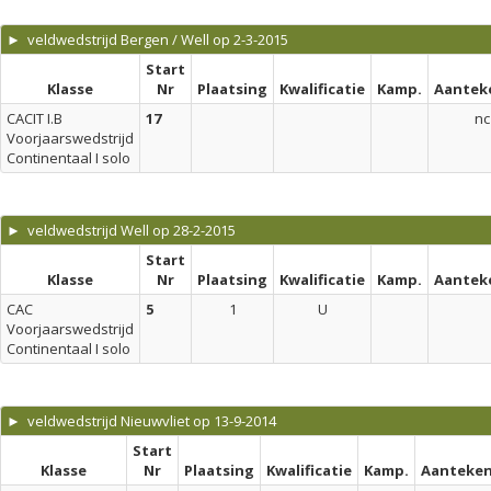
► veldwedstrijd Bergen / Well op 2-3-2015
Start
Klasse
Nr
Plaatsing
Kwalificatie
Kamp.
Aantek
CACIT I.B
17
nc
Voorjaarswedstrijd
Continentaal I solo
► veldwedstrijd Well op 28-2-2015
Start
Klasse
Nr
Plaatsing
Kwalificatie
Kamp.
Aantek
CAC
5
1
U
Voorjaarswedstrijd
Continentaal I solo
► veldwedstrijd Nieuwvliet op 13-9-2014
Start
Klasse
Nr
Plaatsing
Kwalificatie
Kamp.
Aanteken