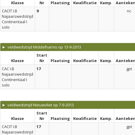
Klasse
Nr
Plaatsing
Kwalificatie
Kamp.
Aanteken
CACIT I.B
9
nc
Najaarswedstrijd
Continentaal I
solo
► veldwedstrijd Middelharnis op 13-9-2013
Start
Klasse
Nr
Plaatsing
Kwalificatie
Kamp.
Aanteken
CAC I.B
17
gpt
Najaarswedstrijd
Continentaal I
solo
► veldwedstrijd Nieuwvliet op 7-9-2013
Start
Klasse
Nr
Plaatsing
Kwalificatie
Kamp.
Aanteken
CACIT I.B
17
gpt
Najaarswedstrijd