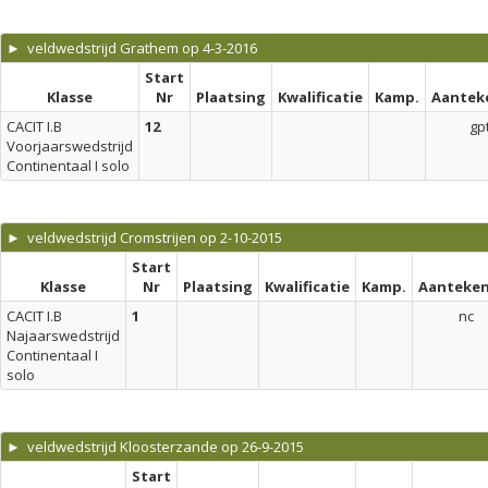
► veldwedstrijd Grathem op 4-3-2016
Start
Klasse
Nr
Plaatsing
Kwalificatie
Kamp.
Aantek
CACIT I.B
12
gp
Voorjaarswedstrijd
Continentaal I solo
► veldwedstrijd Cromstrijen op 2-10-2015
Start
Klasse
Nr
Plaatsing
Kwalificatie
Kamp.
Aanteken
CACIT I.B
1
nc
Najaarswedstrijd
Continentaal I
solo
► veldwedstrijd Kloosterzande op 26-9-2015
Start