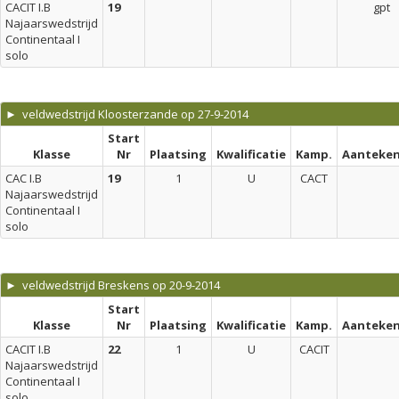
CACIT I.B
19
gpt
Najaarswedstrijd
Continentaal I
solo
► veldwedstrijd Kloosterzande op 27-9-2014
Start
Klasse
Nr
Plaatsing
Kwalificatie
Kamp.
Aanteken
CAC I.B
19
1
U
CACT
Najaarswedstrijd
Continentaal I
solo
► veldwedstrijd Breskens op 20-9-2014
Start
Klasse
Nr
Plaatsing
Kwalificatie
Kamp.
Aanteken
CACIT I.B
22
1
U
CACIT
Najaarswedstrijd
Continentaal I
solo