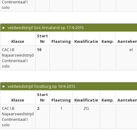
Continentaal I
solo
► veldwedstrijd Sint Annaland op 17-9-2015
Start
Klasse
Nr
Plaatsing
Kwalificatie
Kamp.
Aanteken
CAC I.B
10
el
Najaarswedstrijd
Continentaal I
solo
► veldwedstrijd Oostburg op 10-9-2015
Start
Klasse
Nr
Plaatsing
Kwalificatie
Kamp.
Aanteken
CAC I.B
2
1
ZG
Najaarswedstrijd
Continentaal I
solo