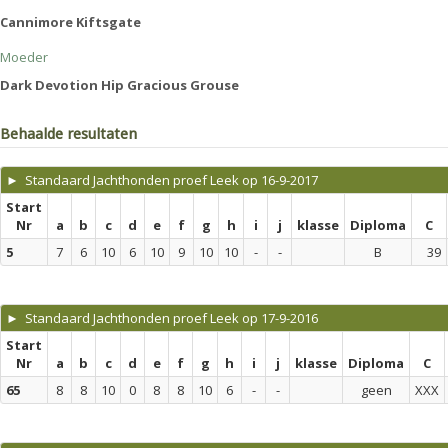
Cannimore Kiftsgate
Moeder
Dark Devotion Hip Gracious Grouse
Behaalde resultaten
► Standaard Jachthonden proef Leek op 16-9-2017
Start
Nr
a
b
c
d
e
f
g
h
i
j
klasse
Diploma
C
5
7
6
10
6
10
9
10
10
-
-
B
39
► Standaard Jachthonden proef Leek op 17-9-2016
Start
Nr
a
b
c
d
e
f
g
h
i
j
klasse
Diploma
C
65
8
8
10
0
8
8
10
6
-
-
geen
XXX