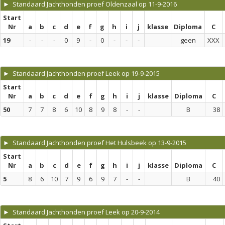
► Standaard Jachthonden proef Oldenzaal op 11-9-2016
Start
Nr
a
b
c
d
e
f
g
h
i
j
klasse
Diploma
C
19
-
-
-
0
9
-
0
-
-
-
geen
XXX
► Standaard Jachthonden proef Leek op 19-9-2015
Start
Nr
a
b
c
d
e
f
g
h
i
j
klasse
Diploma
C
50
7
7
8
6
10
8
9
8
-
-
B
38
► Standaard Jachthonden proef Het Hulsbeek op 13-9-2015
Start
Nr
a
b
c
d
e
f
g
h
i
j
klasse
Diploma
C
5
8
6
10
7
9
6
9
7
-
-
B
40
► Standaard Jachthonden proef Leek op 20-9-2014