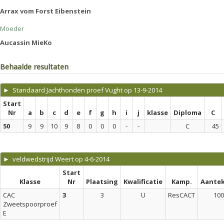
Arrax vom Forst Eibenstein
Moeder
Aucassin MieKo
Behaalde resultaten
► Standaard Jachthonden proef Vught op 13-9-2014
Start
Nr
a
b
c
d
e
f
g
h
i
j
klasse
Diploma
C
50
9
9
10
9
8
0
0
0
-
-
C
45
► veldwedstrijd Weert op 4-6-2014
Start
Klasse
Nr
Plaatsing
Kwalificatie
Kamp.
Aante
CAC
3
3
U
ResCACT
100
Zweetspoorproef
E