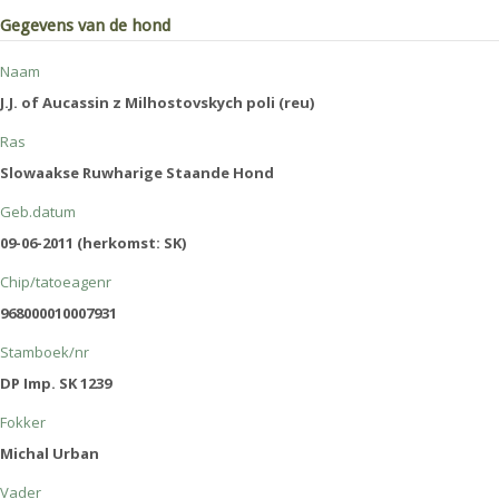
Gegevens van de hond
Naam
J.J. of Aucassin z Milhostovskych poli (reu)
Ras
Slowaakse Ruwharige Staande Hond
Geb.datum
09-06-2011 (herkomst: SK)
Chip/tatoeagenr
968000010007931
Stamboek/nr
DP Imp. SK 1239
Fokker
Michal Urban
Vader