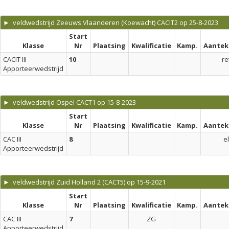
► veldwedstrijd Zeeuws Vlaanderen (Koewacht) CACIT2 op 25-8-2023
Start
Klasse
Nr
Plaatsing
Kwalificatie
Kamp.
Aantek
CACIT III
10
re
Apporteerwedstrijd
► veldwedstrijd Ospel CACT1 op 15-8-2023
Start
Klasse
Nr
Plaatsing
Kwalificatie
Kamp.
Aantek
CAC III
8
el
Apporteerwedstrijd
► veldwedstrijd Zuid Holland 2 (CACT5) op 15-9-2021
Start
Klasse
Nr
Plaatsing
Kwalificatie
Kamp.
Aantek
CAC III
7
ZG
Apporteerwedstrijd