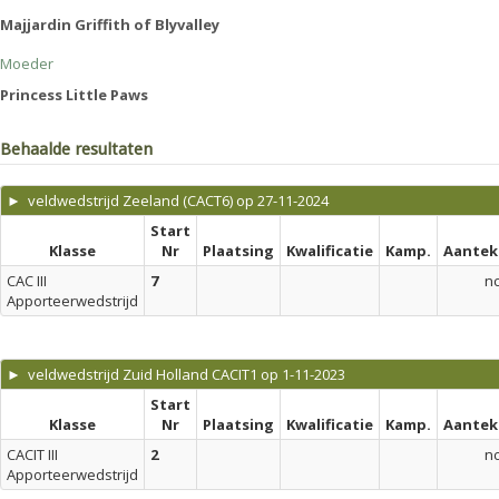
Majjardin Griffith of Blyvalley
Moeder
Princess Little Paws
Behaalde resultaten
► veldwedstrijd Zeeland (CACT6) op 27-11-2024
Start
Klasse
Nr
Plaatsing
Kwalificatie
Kamp.
Aantek
CAC III
7
n
Apporteerwedstrijd
► veldwedstrijd Zuid Holland CACIT1 op 1-11-2023
Start
Klasse
Nr
Plaatsing
Kwalificatie
Kamp.
Aantek
CACIT III
2
n
Apporteerwedstrijd