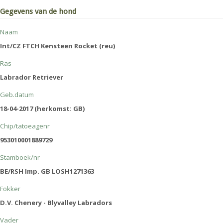
Gegevens van de hond
Naam
Int/CZ FTCH Kensteen Rocket (reu)
Ras
Labrador Retriever
Geb.datum
18-04-2017 (herkomst: GB)
Chip/tatoeagenr
953010001889729
Stamboek/nr
BE/RSH Imp. GB LOSH1271363
Fokker
D.V. Chenery - Blyvalley Labradors
Vader