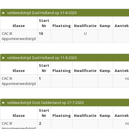
► veldwedstrijd Zuid Holland op 31-8-2020
Start
Klasse
Nr
Plaatsing
Kwalificatie
Kamp.
Aantek
CAC III
10
U
Apporteerwedstrijd
► veldwedstrijd Zuid Holland op 11-8-2020
Start
Klasse
Nr
Plaatsing
Kwalificatie
Kamp.
Aantek
CAC III
1
n
Apporteerwedstrijd
► veldwedstrijd Oost Gelderland op 27-7-2020
Start
Klasse
Nr
Plaatsing
Kwalificatie
Kamp.
Aantek
CAC III
2
n
Apporteerwedstrijd