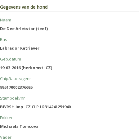
Gegevens van de hond
Naam
De Dee Arletstar (teef)
Ras
Labrador Retriever
Geb.datum
19-03-2016 (herkomst: CZ)
Chip/tatoeagenr
985170002376685
Stamboek/nr
BE/RSH Imp. CZ CLP.LR314241251940
Fokker
Michaela Tomcova
Vader