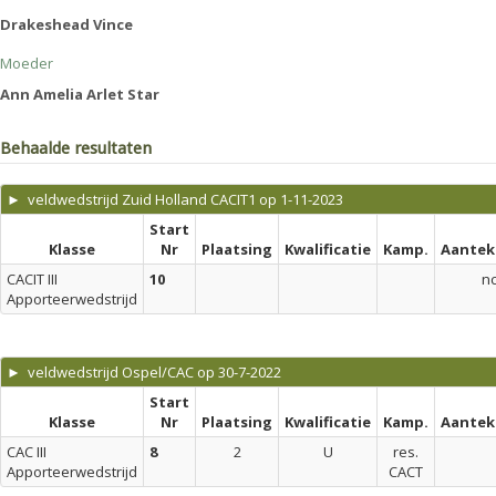
Drakeshead Vince
Moeder
Ann Amelia Arlet Star
Behaalde resultaten
► veldwedstrijd Zuid Holland CACIT1 op 1-11-2023
Start
Klasse
Nr
Plaatsing
Kwalificatie
Kamp.
Aantek
CACIT III
10
n
Apporteerwedstrijd
► veldwedstrijd Ospel/CAC op 30-7-2022
Start
Klasse
Nr
Plaatsing
Kwalificatie
Kamp.
Aantek
CAC III
8
2
U
res.
Apporteerwedstrijd
CACT